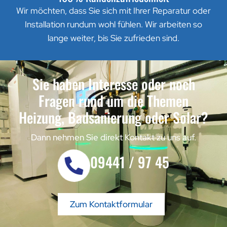
Wir möchten, dass Sie sich mit Ihrer Reparatur oder
Installation rundum wohl fühlen. Wir arbeiten so
lange weiter, bis Sie zufrieden sind.
Sie haben Interesse oder noch
Fragen rund um die Themen
Heizung, Badsanierung oder Solar?
Dann nehmen Sie direkt Kontakt zu uns auf.
09441 / 97 45
Zum Kontaktformular