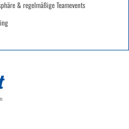
sphäre & regelmäßige Teamevents
sing
t
e.