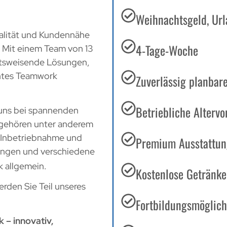
Weihnachtsgeld, Url
ualität und Kundennähe
4-Tage-Woche
. Mit einem Team von 13
nftsweisende Lösungen,
chtes Teamwork
Zuverlässig planbare
Betriebliche Altervo
 uns bei spannenden
n gehören unter anderem
, Inbetriebnahme und
Premium Ausstattun
ungen und verschiedene
 allgemein.
Kostenlose Getränke 
erden Sie Teil unseres
Fortbildungsmöglich
 – innovativ,