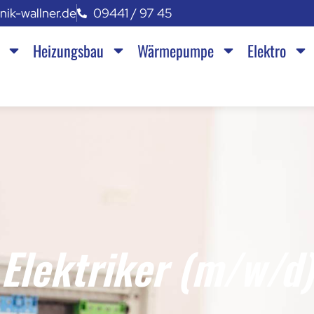
ik-wallner.de
09441 / 97 45
Heizungsbau
Wärmepumpe
Elektro
Elektriker (m/w/d)