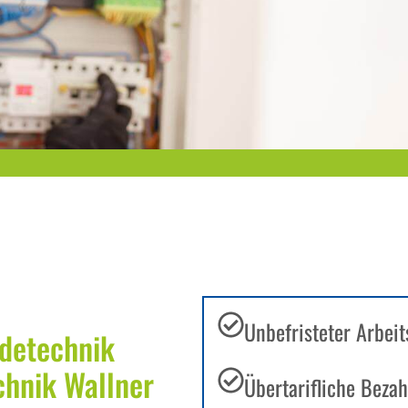
Unbefristeter Arbeits
udetechnik
chnik Wallner
Übertarifliche Beza